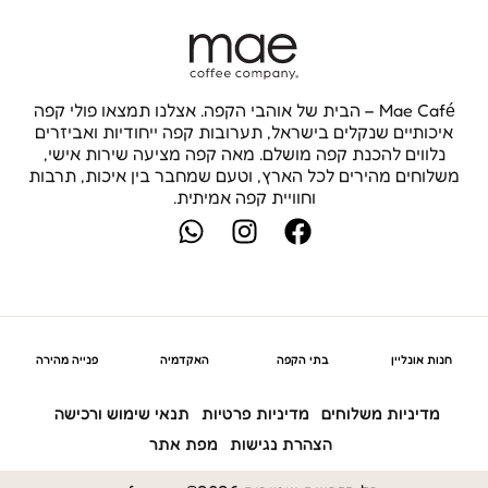
Mae Café – הבית של אוהבי הקפה. אצלנו תמצאו פולי קפה
איכותיים שנקלים בישראל, תערובות קפה ייחודיות ואביזרים
נלווים להכנת קפה מושלם. מאה קפה מציעה שירות אישי,
משלוחים מהירים לכל הארץ, וטעם שמחבר בין איכות, תרבות
וחוויית קפה אמיתית.
W
I
F
h
n
a
a
s
c
t
t
e
s
a
b
a
g
o
חנות אונליין
בתי הקפה
האקדמיה
פנייה מהירה
p
r
o
p
a
k
מדיניות משלוחים
מדיניות פרטיות
תנאי שימוש ורכישה
m
הצהרת נגישות
מפת אתר