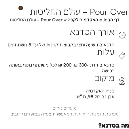
ילוג
תוכן
0
Pour Over – עולם החליטות
עגלת
קניות
דף הבית
»
האקדמיה לקפה
»
Pour Over – עולם החליטות
אורך הסדנא
סדנא בת שעה וחצי בקבוצות קטנות של עד 8 משתתפים
עלות
סדנא בודדת -300 ₪, 200 ₪ לכל משתתף נוסף באותה
רכישה
מיקום
סניף האקדמיה
אבן גבירול 98, ת״א
מועדים נוחים
מערכת הזמנות ידידותית המאפשרת צפייה במועדים קרובים
מה בסדנא?