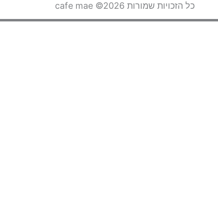
כל הזכויות שמורות 2026© cafe mae
✕
הרשמה/התחברות
חבר/ת מועדון? יש להזין סלולרי לקבלת קוד בסמס. עדיין לא ורוצים
המשך
מלאו את הפרטים ותהנו מהטבות וצבירת נקודות בכל רכישה.
ברוכים הבאים למועדון! אנא השלימו את הפרטים הבאים:
נייד
אימייל