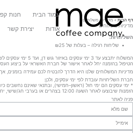
ילוג
תוכן
עמוד הבית
חנות קפה
דף הבית
»
מדיניות משלוחים
מדיניות משלוחים
אודות
יצירת קשר
השליחויות:
שליחות רגילה – בעלות של ₪25
המשלוח יתבצע עד 3 ימי עסקים באיזור גוש דן, ועד 5 ימי עסקים לשאר רחבי הארץ.
הטיפול בהזמנה יחל לאחר אישור של חברת האשראי על ביצוע העסק
מדיניות המשלוחים שלנו היא הדרך להבטיח לכם עמידה בזמנים, אך 
חברת השליחויות עובדת לפי ימי עסקים, ולכן:
* ימי עסקים הם ימי חול (ראשון–חמישי), ובתנאי שאינם נחשבים כיום חג, מוע
הזמנות שיבוצעו לאחר השעה 12:00 בצהרים או בערבי חג/שישי, יחשבו כאילו הוזמנו ביום העסקים העוקב.
פניה לאתר
ם
לא
ימייל
ודעה