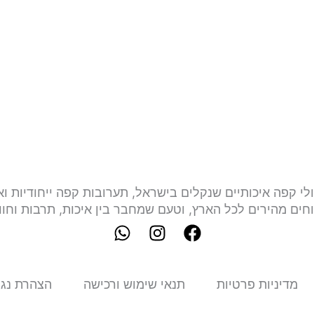
צאו פולי קפה איכותיים שנקלים בישראל, תערובות קפה ייחודיו
חים מהירים לכל הארץ, וטעם שמחבר בין איכות, תרבות וחוו
W
I
F
h
n
a
a
s
c
t
t
e
מדיניות פרטיות
תנאי שימוש ורכישה
הצהרת נגי
s
a
b